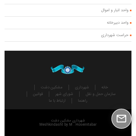
واحد انبار و اموال
واحد دبیرخانه
حراست شهرداری
خانه
شهرداری
مشکین دشت
سازمان حمل و نقل
شورای شهر
قوانین
راهنما
ارتباط با ما
شهرداری مشکین دشت
Meshkindasht
by M . Hoseinitabar