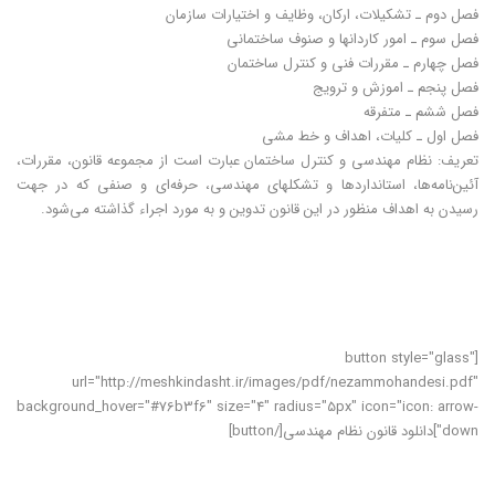
فصل دوم ـ تشکیلات، ارکان، وظایف و اختیارات سازمان
فصل سوم ـ امور کاردانها و صنوف ساختمانی
فصل چهارم ـ مقررات فنی و کنترل ساختمان
فصل پنجم ـ اموزش و ترویج
فصل ششم ـ متفرقه
فصل اول ـ کلیات، اهداف و خط ‌مشی
تعریف: نظام مهندسی و کنترل ساختمان عبارت است از مجموعه قانون، مقررات،
آئین‌نامه‌ها، استانداردها و تشکلهای مهندسی، حرفه‌ای و صنفی که در جهت
رسیدن به اهداف منظور در این قانون تدوین و به مورد اجراء گذاشته می‌شود.
.
.
.
[button style="glass"
url="http://meshkindasht.ir/images/pdf/nezammohandesi.pdf"
background_hover="#76b3f6" size="4" radius="5px" icon="icon: arrow-
down"]دانلود قانون نظام مهندسی[/button]