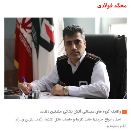
محمّد فولادی
وظایف گروه های عملیاتی آتش نشانی مشکین دشت:
اطفاء انواع حریقها مانند:گازها و مایعات قابل اشتعال(نفت،بنزین و...)و
الکتریسیته و...