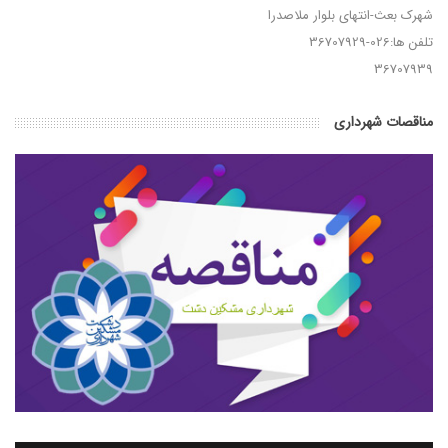
شهرک بعث-انتهای بلوار ملاصدرا
تلفن ها:026-36707929
36707939
مناقصات شهرداری