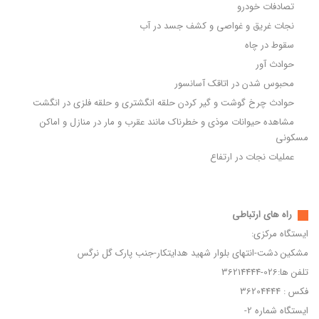
تصادفات خودرو
نجات غریق و غواصی و کشف جسد در آب
سقوط در چاه
حوادث آور
محبوس شدن در اتاقک آسانسور
حوادث چرخ گوشت و گیر کردن حلقه انگشتری و حلقه فلزی در انگشت
مشاهده حیوانات موذی و خطرناک مانند عقرب و مار در منازل و اماکن
مسکونی
عملیات نجات در ارتفاع
راه های ارتباطی
ایستگاه مرکزی:
مشکین دشت-انتهای بلوار شهید هدایتکار-جنب پارک گل نرگس
تلفن ها:026-36214444
فکس : 36204444
ایستگاه شماره 2-