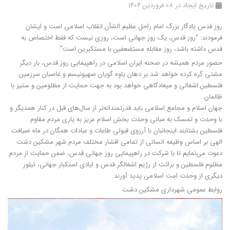
تاریخ ایجاد در 08 فروردين 1404
روز قدس یادگار بزرگ امام راحل عظیم الشأن انقلاب اسلامی است و ایشان
فرمودند: “روز قدس، یک روز جهانی است، روزی نیست که فقط اختصاص به
قدس داشته باشد، روز مقابله مستضعفین با مستکبرین است”.
حضور مردم همیشه در صحنه ایران اسلامی در راهپیمایی روز قدس، بار دیگر
مشتی گره کرده خواهد شد بر دهان یاوه گویان صهیونیسم و غاصبان سرزمین
فلسطین اشغالی و میعادگاهی خواهد بود به جهت حمایت از مظلومین و ستیز با
ظالمان.
جهان اسلام و مجامع اسلامی باید قدرتمندانه‌تر از سال‌های قبل در کنار همدیگر و
با وحدت و تمسک به مبانی وحدت بخش اسلام عزیز به یاری مردم مقاوم
فلسطین بشتابند.
اینجانبان با آرزوی قبولی طاعات و عبادات همگان در ماه ضیافت
الهی بر اساس وظیفه انسانی از تمامی اقشار مختلف مردم شهر مشكين دشت
دعوت می‌نمایم تا با شرکت در راهپیمایی روز جهانی قدس، ضمن حمایت از مردم
مظلوم فلسطین و برائت از رژیم اشغالگر قدس و ایادی استکبار جهانی، تبلور
دیگری از وحدت امت اسلامی پدید آورند.
روابط عمومی شهرداری مشکین دشت